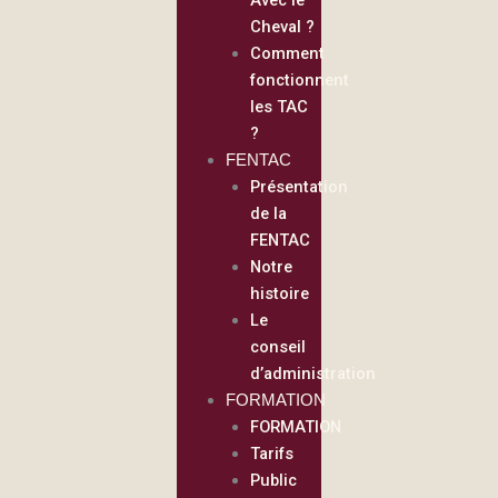
Cheval ?
Comment
fonctionnent
les TAC
?
FENTAC
Présentation
de la
FENTAC
Notre
histoire
Le
conseil
d’administration
FORMATION
FORMATION
Tarifs
Public