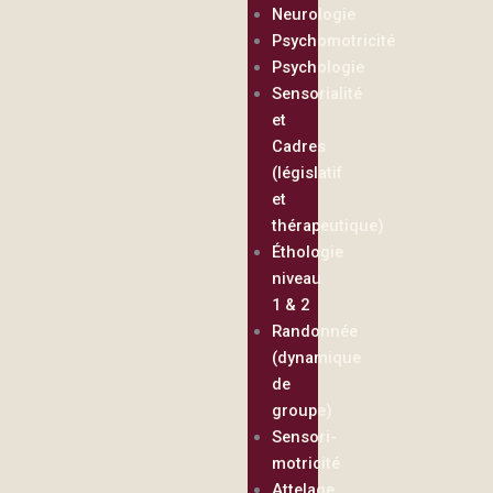
Neurologie
Psychomotricité
Psychologie
Sensorialité
et
Cadres
(législatif
et
thérapeutique)
Éthologie
niveau
1 & 2
Randonnée
(dynamique
de
groupe)
Sensori-
motricité
Attelage