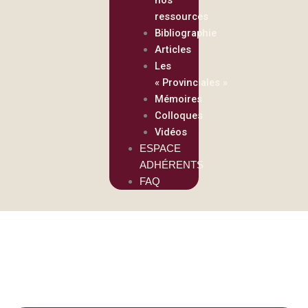
ressources
Bibliographie
Articles
Les
« Provinciales »
Mémoires
Colloques
Vidéos
ESPACE
ADHÉRENTS
FAQ