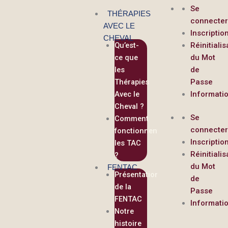
contenu
Aller
Se
principal
THÉRAPIES
au
connecte
AVEC LE
contenu
Inscriptio
CHEVAL
Qu’est-
Réinitialis
ce que
du Mot
les
de
Thérapies
Passe
Avec le
Informati
Cheval ?
Se
Comment
connecte
fonctionnent
Inscriptio
les TAC
Réinitialis
?
du Mot
FENTAC
Présentation
de
de la
Passe
FENTAC
Informati
Notre
histoire