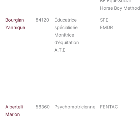
BF Equi-Social
Horse Boy Metho
Bourglan
84120
Éducatrice
SFE
Yannique
spécialisée
EMDR
Monitrice
d'équitation
A.T.E
Albertelli
58360
Psychomotricienne
FENTAC
Marion