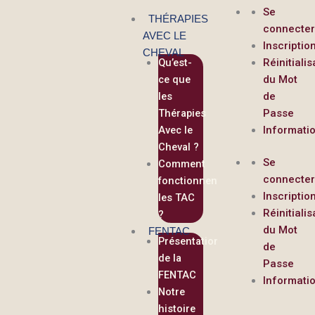
contenu
Aller
Se
principal
THÉRAPIES
au
connecte
AVEC LE
contenu
Inscriptio
CHEVAL
Qu’est-
Réinitialis
ce que
du Mot
les
de
Thérapies
Passe
Avec le
Informati
Cheval ?
Se
Comment
connecte
fonctionnent
Inscriptio
les TAC
Réinitialis
?
du Mot
FENTAC
Présentation
de
de la
Passe
FENTAC
Informati
Notre
histoire