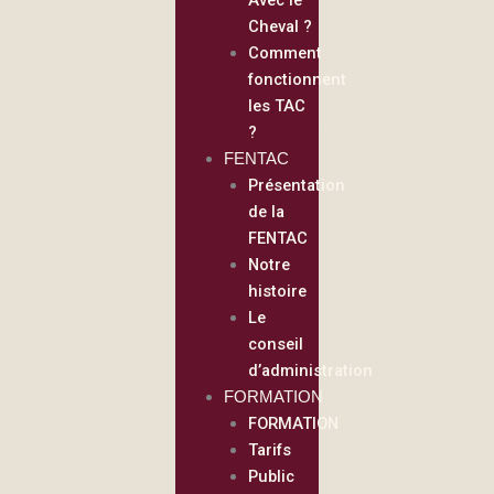
Cheval ?
Comment
fonctionnent
les TAC
?
FENTAC
Présentation
de la
FENTAC
Notre
histoire
Le
conseil
d’administration
FORMATION
FORMATION
Tarifs
Public