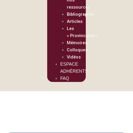
ressources
Bibliographie
Articles
Les
« Provinciales »
Mémoires
Colloques
Vidéos
ESPACE
ADHÉRENTS
FAQ