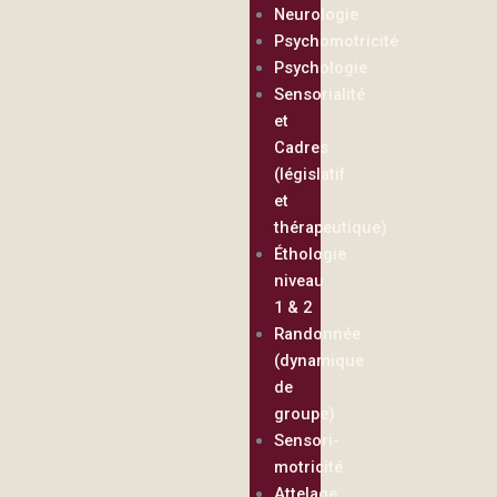
Neurologie
Psychomotricité
Psychologie
Sensorialité
et
Cadres
(législatif
et
thérapeutique)
Éthologie
niveau
1 & 2
Randonnée
(dynamique
de
groupe)
Sensori-
motricité
Attelage