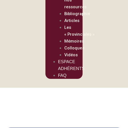
ressources
Bibliographie
Articles
Les
« Provinciales »
Mémoires
Colloques
Vidéos
ESPACE
ADHÉRENTS
FAQ