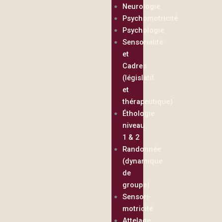
Neurologie
Psychomotricité
Psychologie
Sensorialité
et
Cadres
(législatif
et
thérapeutique)
Éthologie
niveau
1 & 2
Randonnée
(dynamique
de
groupe)
Sensori-
motricité
Attelage