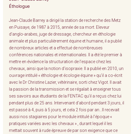
Éthologue
Jean-Claude Barrey a dirigé la station de recherche des Metz
en Puisaye, de 1987 à 2015, année de sa mort. Eleveur
d’anglo-arabes, juge de dressage, chercheur en éthologie
animale et plus particulièrement équine et humaine, il a publié
de nombreux articles et a effectué de nombreuses
conférences nationales et internationales. Il a été le premier à
mettre en évidence la structuration de l’espace chez les
chevaux, ainsi que la notion d’isopraxie. Il a publié en 2010, un
ouvrage intitulé « éthologie et écologie équine » qu’il a co-écrit
avec le Dr Christine Lazier, vétérinaire, sorti chez Vigot. Il avait
la passion de la transmission et se régalait à enseigner tous
ses savoirs aux étudiants de la FENTAC qu’il a reçus chez lui
pendant plus de 25 ans. Intervenant d’abord pendant 3 jours, il
est passé à 4, puis à 5 jours, et cela 2 fois par an...Il recevait
aussi nos stagiaires pour le module intitulé à l’époque «
pratiques variées avec les chevaux » , durant lequel il les
mettait souvent à rude épreuve de par son exigence que ce