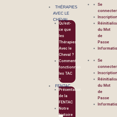
contenu
Aller
Se
principal
THÉRAPIES
au
connecte
AVEC LE
contenu
Inscriptio
CHEVAL
Qu’est-
Réinitialis
ce que
du Mot
les
de
Thérapies
Passe
Avec le
Informati
Cheval ?
Se
Comment
connecte
fonctionnent
Inscriptio
les TAC
Réinitialis
?
du Mot
FENTAC
Présentation
de
de la
Passe
FENTAC
Informati
Notre
histoire