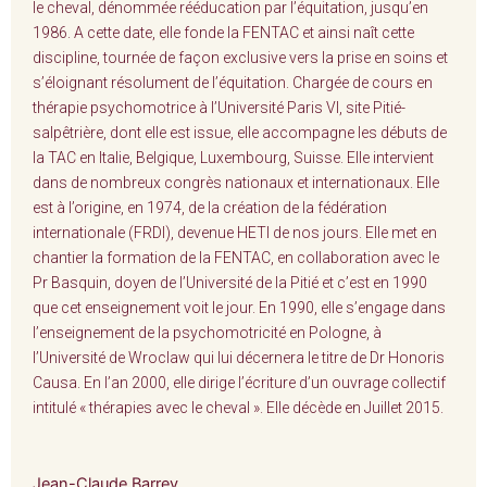
le cheval, dénommée rééducation par l’équitation, jusqu’en
1986. A cette date, elle fonde la FENTAC et ainsi naît cette
discipline, tournée de façon exclusive vers la prise en soins et
s’éloignant résolument de l’équitation. Chargée de cours en
thérapie psychomotrice à l’Université Paris VI, site Pitié-
salpêtrière, dont elle est issue, elle accompagne les débuts de
la TAC en Italie, Belgique, Luxembourg, Suisse. Elle intervient
dans de nombreux congrès nationaux et internationaux. Elle
est à l’origine, en 1974, de la création de la fédération
internationale (FRDI), devenue HETI de nos jours. Elle met en
chantier la formation de la FENTAC, en collaboration avec le
Pr Basquin, doyen de l’Université de la Pitié et c’est en 1990
que cet enseignement voit le jour. En 1990, elle s’engage dans
l’enseignement de la psychomotricité en Pologne, à
l’Université de Wroclaw qui lui décernera le titre de Dr Honoris
Causa. En l’an 2000, elle dirige l’écriture d’un ouvrage collectif
intitulé « thérapies avec le cheval ». Elle décède en Juillet 2015.
Jean-Claude Barrey