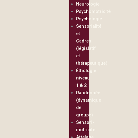
Neurologie
Psychomotricité
Psychologie
Sensorialité
et
Cadres
(législatif
et
thérapeutique)
Éthologie
niveau
1 & 2
Randonnée
(dynamique
de
groupe)
Sensori-
motricité
Attelage