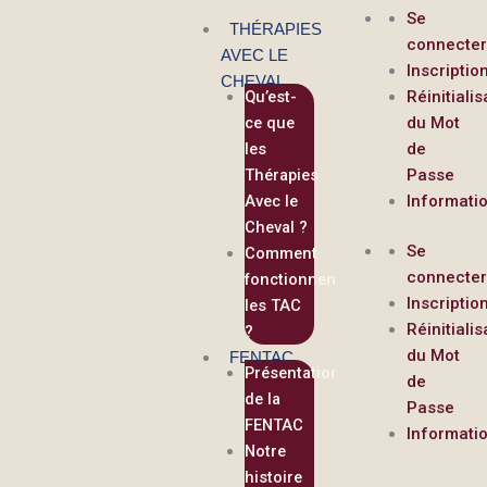
contenu
Aller
Se
principal
THÉRAPIES
au
connecte
AVEC LE
contenu
Inscriptio
CHEVAL
Qu’est-
Réinitialis
ce que
du Mot
les
de
Thérapies
Passe
Avec le
Informati
Cheval ?
Se
Comment
connecte
fonctionnent
Inscriptio
les TAC
Réinitialis
?
du Mot
FENTAC
Présentation
de
de la
Passe
FENTAC
Informati
Notre
histoire