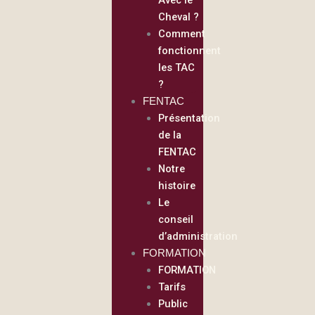
Cheval ?
Comment
fonctionnent
les TAC
?
FENTAC
Présentation
de la
FENTAC
Notre
histoire
Le
conseil
d’administration
FORMATION
FORMATION
Tarifs
Public