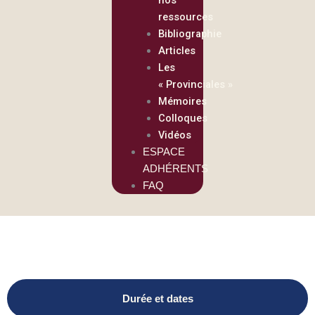
ressources
Bibliographie
Articles
Les
« Provinciales »
Mémoires
Colloques
Vidéos
ESPACE
ADHÉRENTS
FAQ
Durée et dates