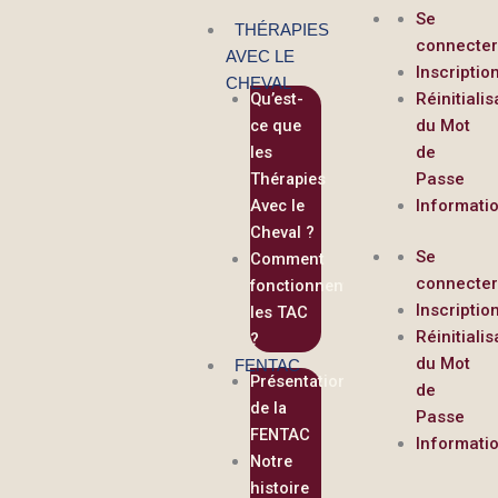
contenu
Aller
Se
principal
THÉRAPIES
au
connecte
AVEC LE
contenu
Inscriptio
CHEVAL
Qu’est-
Réinitialis
ce que
du Mot
les
de
Thérapies
Passe
Avec le
Informati
Cheval ?
Se
Comment
connecte
fonctionnent
Inscriptio
les TAC
Réinitialis
?
du Mot
FENTAC
Présentation
de
de la
Passe
FENTAC
Informati
Notre
histoire