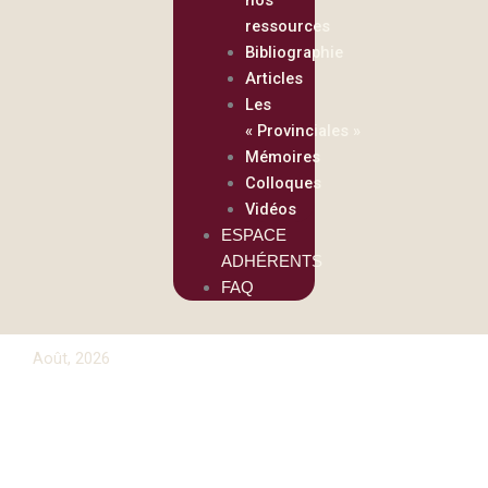
ressources
Bibliographie
Articles
Les
« Provinciales »
Mémoires
Colloques
Vidéos
ESPACE
ADHÉRENTS
FAQ
Août, 2026