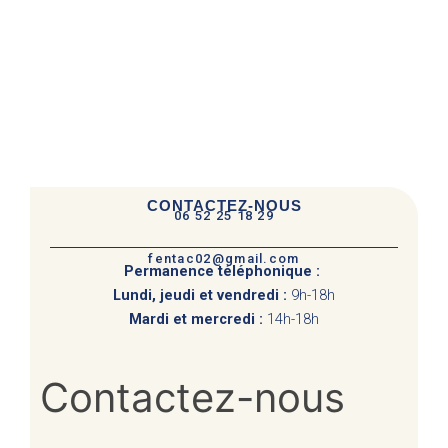
CONTACTEZ-NOUS
06 52 25 18 29
fentac02@gmail.com
Permanence téléphonique :
Lundi, jeudi et vendredi :
9h-18h
Mardi et mercredi :
14h-18h
Contactez-
Contactez-nous
nous