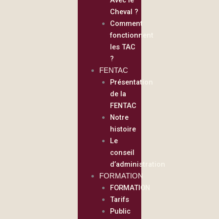
Cheval ?
Comment
fonctionnent
les TAC
?
FENTAC
Présentation
de la
FENTAC
Notre
histoire
Le
conseil
d’administration
FORMATION
FORMATION
Tarifs
Public