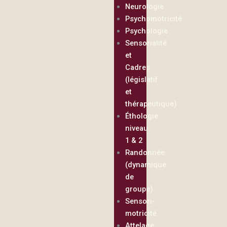
Neurologie
Psychomotricité
Psychologie
Sensorialité
et
Cadres
(législatif
et
thérapeutique)
Éthologie
niveau
1 & 2
Randonnée
(dynamique
de
groupe)
Sensori-
motricité
Attelage